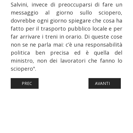
Salvini, invece di preoccuparsi di fare un
messaggio al giorno sullo sciopero,
dovrebbe ogni giorno spiegare che cosa ha
fatto per il trasporto pubblico locale e per
far arrivare i treni in orario. Di queste cose
non se ne parla mai: c’è una responsabilità
politica ben precisa ed è quella del
ministro, non dei lavoratori che fanno lo
sciopero".
ARTICOLO PRECEDENTE: TRASPORTI: NUOVO SCIOPERO IN
ARTICOLO SUCCESS
PREC
AVANTI