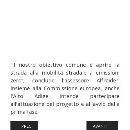
“Il nostro obiettivo comune è aprire la
strada alla mobilità stradale a emissioni
zero”, conclude l'assessore Alfreider.
Insieme alla Commissione europea, anche
l'Alto Adige intende partecipare
all'attuazione del progetto e all'avvio della
prima fase.
ARTICOLO PRECEDENTE: TRASPORTI: RIPRISTINO E POT
ARTICOLO SUCCESS
PREC
AVANTI