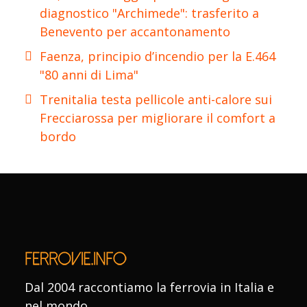
diagnostico "Archimede": trasferito a
Benevento per accantonamento
Faenza, principio d’incendio per la E.464
"80 anni di Lima"
Trenitalia testa pellicole anti-calore sui
Frecciarossa per migliorare il comfort a
bordo
Dal 2004 raccontiamo la ferrovia in Italia e
nel mondo.