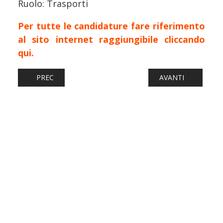
Ruolo: Trasporti
Per tutte le candidature fare riferimento
al sito internet raggiungibile cliccando
qui.
ARTICOLO PRECEDENTE: TRENORD ASSUME MACCHINISTI
ARTICOLO SUCCESS
PREC
AVANTI