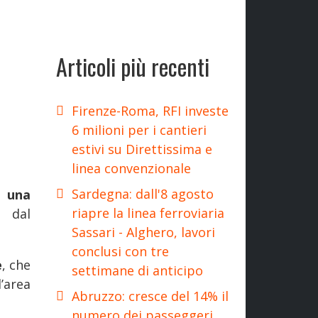
Articoli più recenti
Firenze-Roma, RFI investe
6 milioni per i cantieri
estivi su Direttissima e
linea convenzionale
Sardegna: dall'8 agosto
e una
riapre la linea ferroviaria
e dal
Sassari - Alghero, lavori
conclusi con tre
e
, che
settimane di anticipo
’area
Abruzzo: cresce del 14% il
numero dei passeggeri