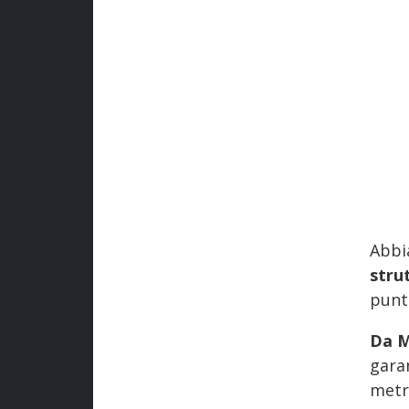
Abb
str
punto
Da M
gara
metr