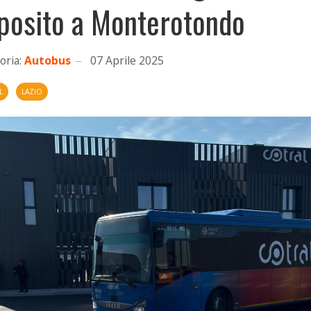
posito a Monterotondo
oria:
Autobus
07 Aprile 2025
L
LAZIO