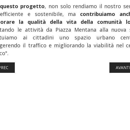
questo progetto
, non solo rendiamo il nostro ser
efficiente e sostenibile, ma
contribuiamo anc
iorare la qualità della vita della comunità lo
tando le attività da Piazza Mentana alla nuova 
ituiamo ai cittadini uno spazio urbano cent
ggerendo il traffico e migliorando la viabilità nel c
co".
TICOLO PRECEDENTE: AUTOBUS: DA OGGI ITABUS ARRIVA IN LIGU
ARTICO
PREC
AVANT