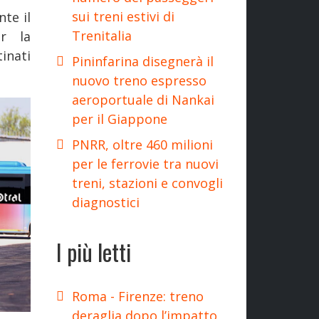
sui treni estivi di
te il
Trenitalia
r la
inati
Pininfarina disegnerà il
nuovo treno espresso
aeroportuale di Nankai
per il Giappone
PNRR, oltre 460 milioni
per le ferrovie tra nuovi
treni, stazioni e convogli
diagnostici
I più letti
Roma - Firenze: treno
deraglia dopo l’impatto