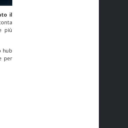
to il
conta
e più
vo hub
e per