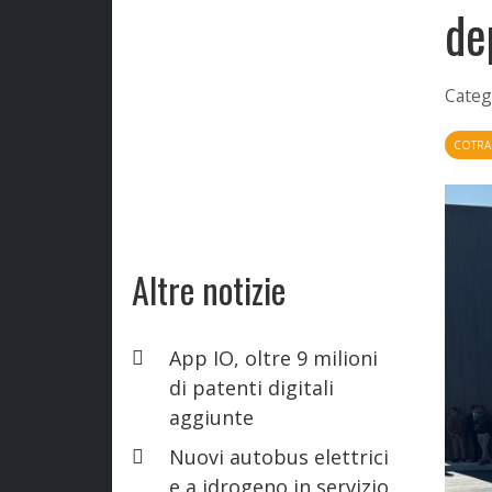
de
Categ
COTRA
Altre notizie
App IO, oltre 9 milioni
di patenti digitali
aggiunte
Nuovi autobus elettrici
e a idrogeno in servizio