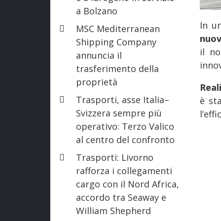
a Bolzano
In u
MSC Mediterranean
nuov
Shipping Company
il n
annuncia il
innov
trasferimento della
proprietà
Real
Trasporti, asse Italia–
è st
Svizzera sempre più
l’eff
operativo: Terzo Valico
al centro del confronto
Trasporti: Livorno
rafforza i collegamenti
cargo con il Nord Africa,
accordo tra Seaway e
William Shepherd