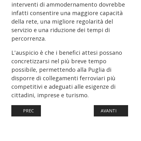
interventi di ammodernamento dovrebbe
infatti consentire una maggiore capacità
della rete, una migliore regolarità del
servizio e una riduzione dei tempi di
percorrenza.
L'auspicio è che i benefici attesi possano
concretizzarsi nel più breve tempo
possibile, permettendo alla Puglia di
disporre di collegamenti ferroviari più
competitivi e adeguati alle esigenze di
cittadini, imprese e turismo.
ARTICOLO PRECEDENTE: ELIZABETH LINE, PRONTO IL PRI
ARTICOLO SUCCESS
PREC
AVANTI