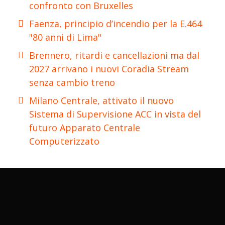
confronto con Bruxelles
Faenza, principio d’incendio per la E.464
"80 anni di Lima"
Brennero, ritardi e cancellazioni ma dal
2027 arrivano i nuovi Coradia Stream
senza cambio treno
Milano Centrale, attivato il nuovo
Sistema di Supervisione ACC in vista del
futuro Apparato Centrale
Computerizzato