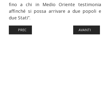
fino a chi in Medio Oriente testimonia
affinché si possa arrivare a due popoli e
due Stati”.
ARTICOLO PRECEDENTE: TRASPORTO FERROVIARIO TOSCA
ARTICOLO SUCCES
PREC
AVANTI