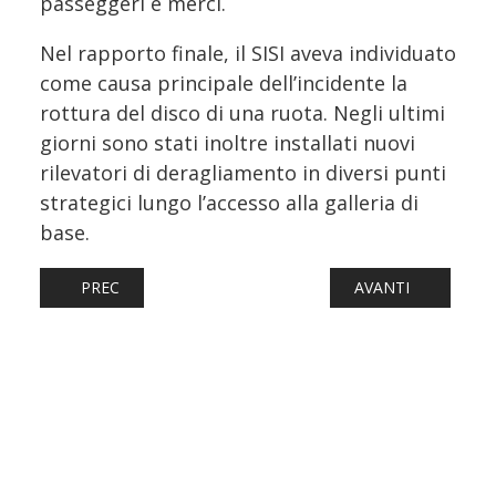
passeggeri e merci.
Nel rapporto finale, il SISI aveva individuato
come causa principale dell’incidente la
rottura del disco di una ruota. Negli ultimi
giorni sono stati inoltre installati nuovi
rilevatori di deragliamento in diversi punti
strategici lungo l’accesso alla galleria di
base.
ARTICOLO PRECEDENTE: ROMA-PESCARA, IL RADDOPPIO E
ARTICOLO SUCCESSI
PREC
AVANTI