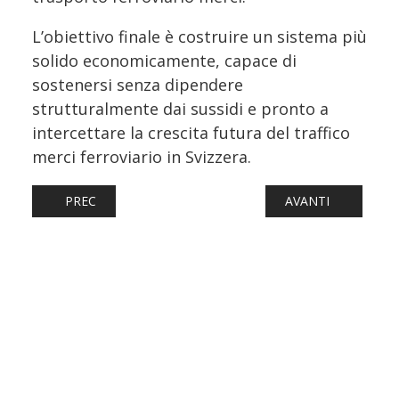
L’obiettivo finale è costruire un sistema più
solido economicamente, capace di
sostenersi senza dipendere
strutturalmente dai sussidi e pronto a
intercettare la crescita futura del traffico
merci ferroviario in Svizzera.
ARTICOLO PRECEDENTE: IL MI.CO.TRA SI FERMA ANCORA: 
ARTICOLO SUCCESS
PREC
AVANTI