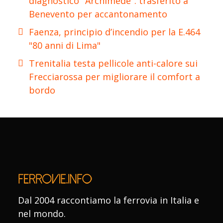
diagnostico "Archimede": trasferito a
Benevento per accantonamento
Faenza, principio d’incendio per la E.464
"80 anni di Lima"
Trenitalia testa pellicole anti-calore sui
Frecciarossa per migliorare il comfort a
bordo
Dal 2004 raccontiamo la ferrovia in Italia e
nel mondo.