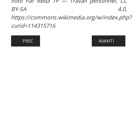
Foto Par Réda TP — Travail personnel, CC
BY-SA 4.0,
https://commons.wikimedia.org/w/index.php?
curid=114315716
ARTICOLO PRECEDENTE: FERROVIE: IL NODO DI GENOVA E
ARTICOLO SUCCESS
PREC
AVANTI