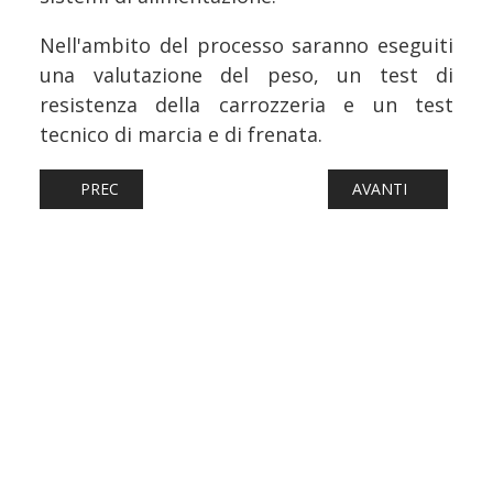
Nell'ambito del processo saranno eseguiti
una valutazione del peso, un test di
resistenza della carrozzeria e un test
tecnico di marcia e di frenata.
ARTICOLO PRECEDENTE: FERROVIE: PUGLIA, UNA PETIZI
ARTICOLO SUCCESS
PREC
AVANTI