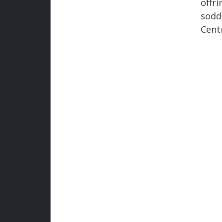
offr
sodd
Centr