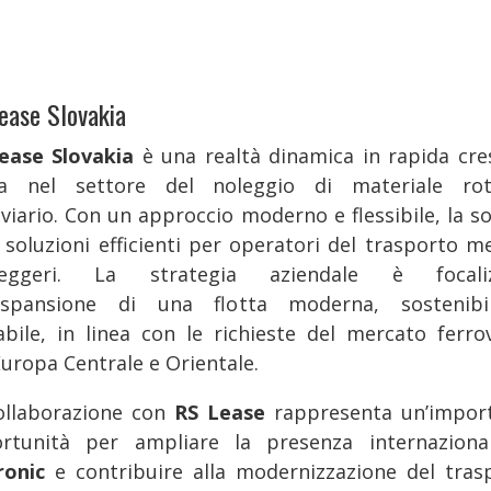
ease Slovakia
ease Slovakia
è una realtà dinamica in rapida cres
va nel settore del noleggio di materiale rot
oviario. Con un approccio moderno e flessibile, la so
e soluzioni efficienti per operatori del trasporto me
seggeri. La strategia aziendale è focaliz
’espansione di una flotta moderna, sostenib
dabile, in linea con le richieste del mercato ferrov
Europa Centrale e Orientale.
ollaborazione con
RS Lease
rappresenta un’impor
rtunità per ampliare la presenza internaziona
ronic
e contribuire alla modernizzazione del tras