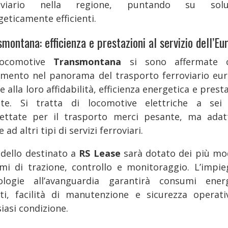
roviario nella regione, puntando su soluz
eticamente efficienti.
montana: efficienza e prestazioni al servizio dell’Eu
locomotive
Transmontana
si sono affermate 
rimento nel panorama del trasporto ferroviario eu
e alla loro affidabilità, efficienza energetica e prest
ate. Si tratta di locomotive elettriche a sei 
ettate per il trasporto merci pesante, ma adatt
 ad altri tipi di servizi ferroviari.
odello destinato a
RS Lease
sarà dotato dei più mo
emi di trazione, controllo e monitoraggio. L’impie
ologie all’avanguardia garantirà consumi energ
tti, facilità di manutenzione e sicurezza operati
iasi condizione.