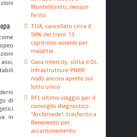
ioni
Montelibretti, nessun
ferito
ropa
TUA, cancellato circa il
50% dei treni: 13
come
capitreno assenti per
ropeo
malattia
azioni
Gara Intercity, slitta il DL
assi,
Infrastrutture-PNRR:
abili
nodo ancora aperto sul
lotto unico
derni
RFI, ultimo viaggio per il
go di
convoglio diagnostico
etici
"Archimede": trasferito a
va in
Benevento per
accantonamento