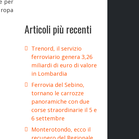
e per
uropa
Articoli più recenti
Trenord, il servizio
ferroviario genera 3,26
miliardi di euro di valore
in Lombardia
Ferrovia del Sebino,
tornano le carrozze
panoramiche con due
corse straordinarie il 5 e
6 settembre
Monterotondo, ecco il
recupero del Regionale