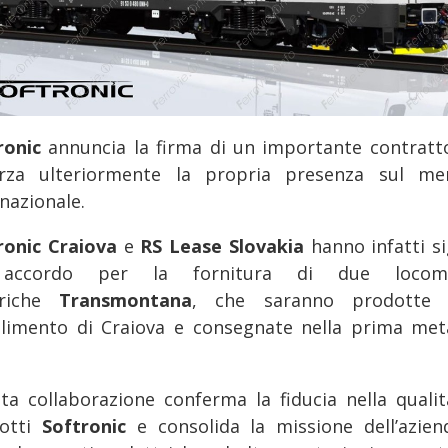
ronic
annuncia la firma di un importante contratt
orza ulteriormente la propria presenza sul me
nazionale.
ronic Craiova
e
RS Lease Slovakia
hanno infatti si
accordo per la fornitura di due locomo
triche
Transmontana
, che saranno prodotte 
ilimento di Craiova e consegnate nella prima met
.
ta collaborazione conferma la fiducia nella qualit
otti
Softronic
e consolida la missione dell’azien