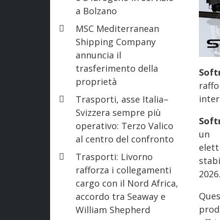
a Bolzano
MSC Mediterranean
Shipping Company
annuncia il
trasferimento della
Soft
proprietà
raff
inter
Trasporti, asse Italia–
Svizzera sempre più
Soft
operativo: Terzo Valico
un 
al centro del confronto
elet
Trasporti: Livorno
stab
rafforza i collegamenti
2026
cargo con il Nord Africa,
Ques
accordo tra Seaway e
prod
William Shepherd