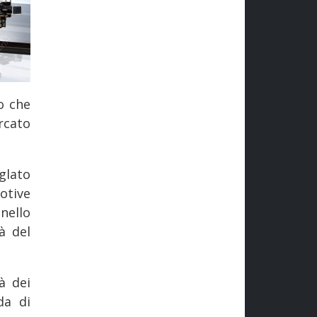
o che
rcato
glato
tive
nello
à del
à dei
da di