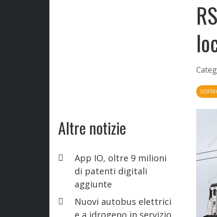
RS
lo
Categ
SOFTR
Altre notizie
App IO, oltre 9 milioni
di patenti digitali
aggiunte
Nuovi autobus elettrici
e a idrogeno in servizio