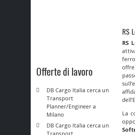
RS L
RS L
atti
ferr
offr
Offerte di lavoro
pas
sull
DB Cargo Italia cerca un
affi
Transport
dell’
Planner/Engineer a
La c
Milano
oppo
DB Cargo Italia cerca un
Soft
Transport