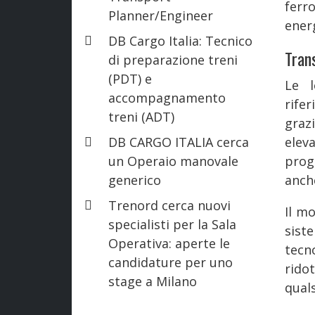
fer
Planner/Engineer
energ
DB Cargo Italia: Tecnico
Trans
di preparazione treni
(PDT) e
Le 
accompagnamento
rife
treni (ADT)
grazi
DB CARGO ITALIA cerca
elev
un Operaio manovale
prog
generico
anche
Trenord cerca nuovi
Il m
specialisti per la Sala
sist
Operativa: aperte le
tecn
candidature per uno
rido
stage a Milano
quals