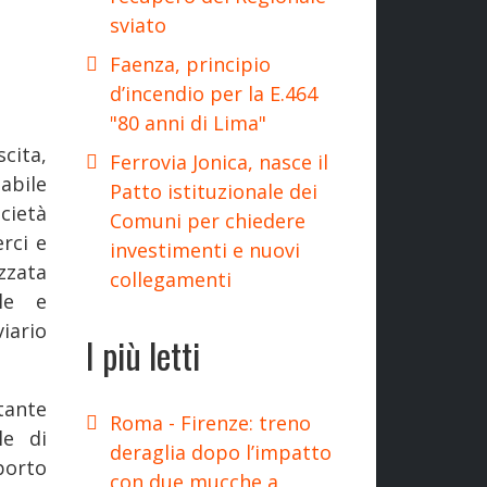
sviato
Faenza, principio
d’incendio per la E.464
"80 anni di Lima"
cita,
Ferrovia Jonica, nasce il
abile
Patto istituzionale dei
cietà
Comuni per chiedere
rci e
investimenti e nuovi
zata
collegamenti
ile e
iario
I più letti
tante
Roma - Firenze: treno
le di
deraglia dopo l’impatto
porto
con due mucche a