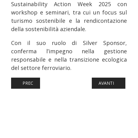
Sustainability Action Week 2025 con
workshop e seminari, tra cui un focus sul
turismo sostenibile e la rendicontazione
della sostenibilità aziendale.
Con il suo ruolo di Silver Sponsor,
conferma l’impegno nella gestione
responsabile e nella transizione ecologica
del settore ferroviario.
ARTICOLO PRECEDENTE: FERROVIE: FRECCIAROSSA TRENO 
ARTICOLO SUCCESS
PREC
AVANTI