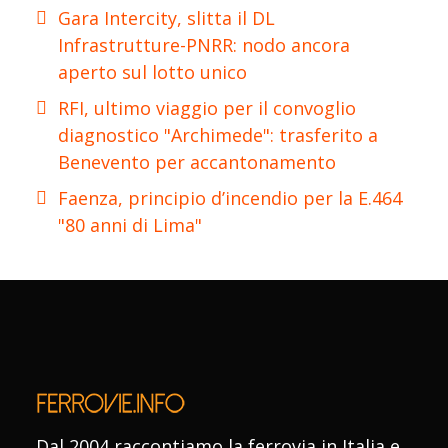
Gara Intercity, slitta il DL
Infrastrutture-PNRR: nodo ancora
aperto sul lotto unico
RFI, ultimo viaggio per il convoglio
diagnostico "Archimede": trasferito a
Benevento per accantonamento
Faenza, principio d’incendio per la E.464
"80 anni di Lima"
Dal 2004 raccontiamo la ferrovia in Italia e