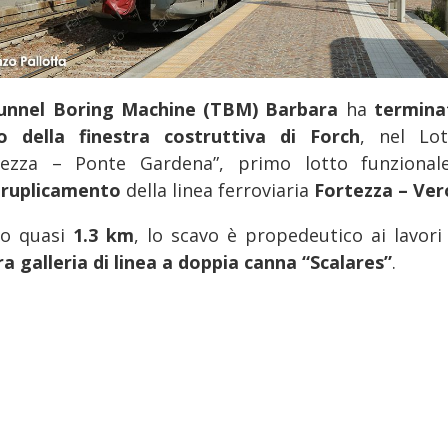
unnel Boring Machine (TBM) Barbara
ha
termina
o della finestra costruttiva di Forch
, nel Lo
tezza – Ponte Gardena”, primo lotto funzional
ruplicamento
della linea ferroviaria
Fortezza – Ve
o quasi
1.3 km
, lo scavo è propedeutico ai lavori 
ra galleria di linea a doppia canna “Scalares”
.