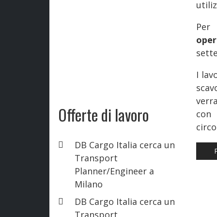
util
Per 
oper
sette
I lav
scav
verr
Offerte di lavoro
con
circo
DB Cargo Italia cerca un
AR
Transport
Planner/Engineer a
Milano
DB Cargo Italia cerca un
Transport