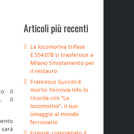
Articoli più recenti
La locomotiva trifase
E.554.078 si trasferisce a
Milano Smistamento per
il restauro
Francesco Guccini è
morto: Ferrovie.Info lo
o il
ricorda con "La
o, il
locomotiva", il suo
omaggio al mondo
mento
ferroviario
 sarà
Firenze: completato il