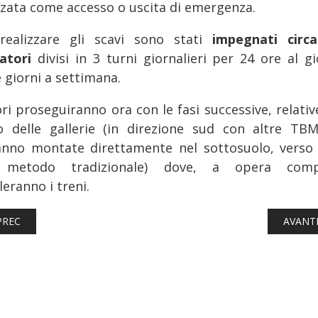
izzata come accesso o uscita di emergenza.
realizzare gli scavi sono stati
impegnati circ
atori
divisi in 3 turni giornalieri per 24 ore al g
 giorni a settimana.
ori proseguiranno ora con le fasi successive, relativ
o delle gallerie (in direzione sud con altre TB
anno montate direttamente nel sottosuolo, verso
 metodo tradizionale) dove, a opera compl
leranno i treni.
TICOLO PRECEDENTE: FERROVIE: IL PRIMO TALGO 230 RICEVE L
ARTICO
PREC
AVANT