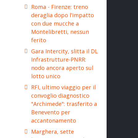
Roma - Firenze: treno
deraglia dopo l’impatto
con due mucche a
Montelibretti, nessun
ferito
Gara Intercity, slitta il DL
Infrastrutture-PNRR:
nodo ancora aperto sul
lotto unico
RFI, ultimo viaggio per il
convoglio diagnostico
"Archimede": trasferito a
Benevento per
accantonamento
Marghera, sette