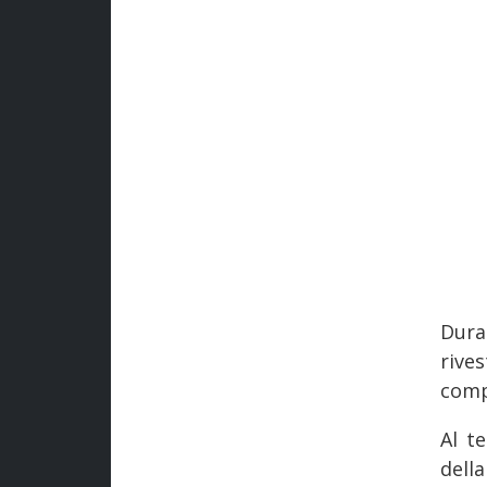
Dur
rive
comp
Al t
dell