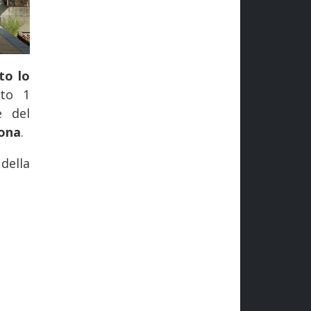
to lo
tto 1
e del
rona
.
della