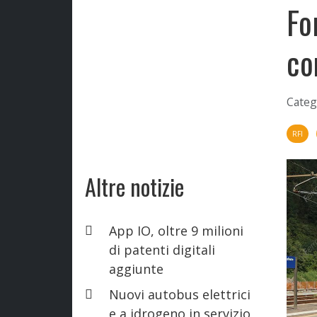
Fo
co
Categ
RFI
Altre notizie
App IO, oltre 9 milioni
di patenti digitali
aggiunte
Nuovi autobus elettrici
e a idrogeno in servizio