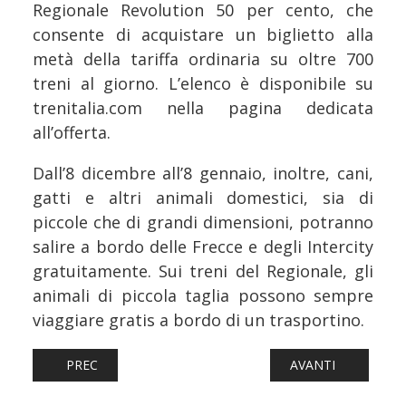
Regionale Revolution 50 per cento, che
consente di acquistare un biglietto alla
metà della tariffa ordinaria su oltre 700
treni al giorno. L’elenco è disponibile su
trenitalia.com nella pagina dedicata
all’offerta.
Dall’8 dicembre all’8 gennaio, inoltre, cani,
gatti e altri animali domestici, sia di
piccole che di grandi dimensioni, potranno
salire a bordo delle Frecce e degli Intercity
gratuitamente. Sui treni del Regionale, gli
animali di piccola taglia possono sempre
viaggiare gratis a bordo di un trasportino.
ARTICOLO PRECEDENTE: FERROVIE: MARCHE, LE NOVITÀ I
ARTICOLO SUCCESSI
PREC
AVANTI