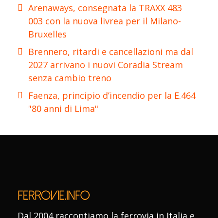
Arenaways, consegnata la TRAXX 483
003 con la nuova livrea per il Milano-
Bruxelles
Brennero, ritardi e cancellazioni ma dal
2027 arrivano i nuovi Coradia Stream
senza cambio treno
Faenza, principio d’incendio per la E.464
"80 anni di Lima"
Dal 2004 raccontiamo la ferrovia in Italia e