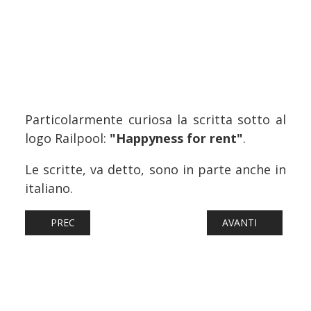
Particolarmente curiosa la scritta sotto al
logo Railpool:
"Happyness for rent"
.
Le scritte, va detto, sono in parte anche in
italiano.
ARTICOLO PRECEDENTE: FERROVIE: NUOVI TRENI PER LA
ARTICOLO SUCCESS
PREC
AVANTI