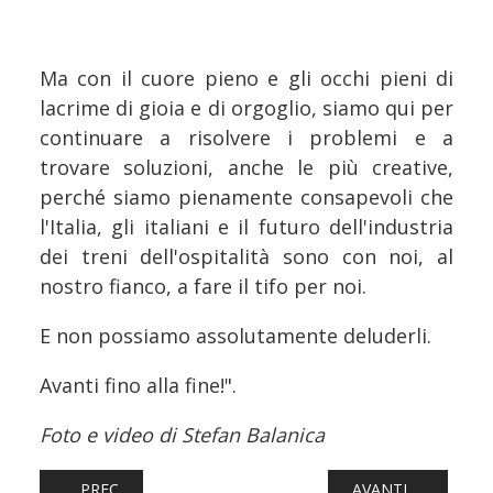
Ma con il cuore pieno e gli occhi pieni di
lacrime di gioia e di orgoglio, siamo qui per
continuare a risolvere i problemi e a
trovare soluzioni, anche le più creative,
perché siamo pienamente consapevoli che
l'Italia, gli italiani e il futuro dell'industria
dei treni dell'ospitalità sono con noi, al
nostro fianco, a fare il tifo per noi.
E non possiamo assolutamente deluderli.
Avanti fino alla fine!".
Foto e video di Stefan Balanica
ARTICOLO PRECEDENTE: FERROVIE: STRAGE DI PIOLTELLO
ARTICOLO SUCCESS
PREC
AVANTI