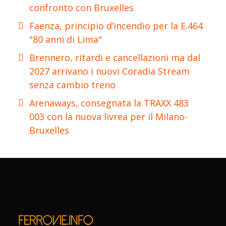
confronto con Bruxelles
Faenza, principio d’incendio per la E.464
"80 anni di Lima"
Brennero, ritardi e cancellazioni ma dal
2027 arrivano i nuovi Coradia Stream
senza cambio treno
Arenaways, consegnata la TRAXX 483
003 con la nuova livrea per il Milano-
Bruxelles