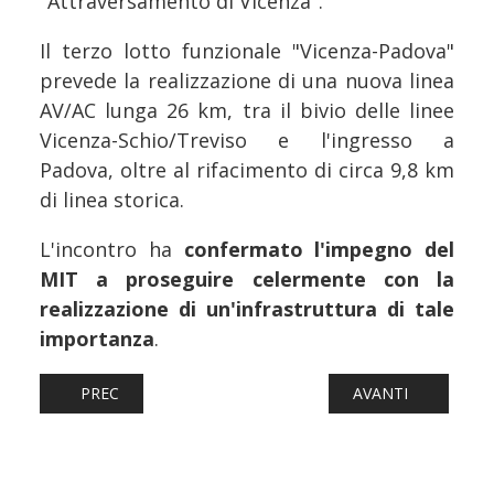
"Attraversamento di Vicenza".
Il terzo lotto funzionale "Vicenza-Padova"
prevede la realizzazione di una nuova linea
AV/AC lunga 26 km, tra il bivio delle linee
Vicenza-Schio/Treviso e l'ingresso a
Padova, oltre al rifacimento di circa 9,8 km
di linea storica.
L'incontro ha
confermato l'impegno del
MIT a proseguire celermente con la
realizzazione di un'infrastruttura di tale
importanza
.
ARTICOLO PRECEDENTE: FERROVIE: NON SOLO CEMENTO,
ARTICOLO SUCCESS
PREC
AVANTI