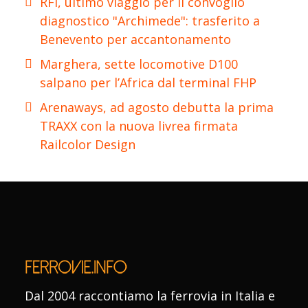
RFI, ultimo viaggio per il convoglio
diagnostico "Archimede": trasferito a
Benevento per accantonamento
Marghera, sette locomotive D100
salpano per l’Africa dal terminal FHP
Arenaways, ad agosto debutta la prima
TRAXX con la nuova livrea firmata
Railcolor Design
Dal 2004 raccontiamo la ferrovia in Italia e