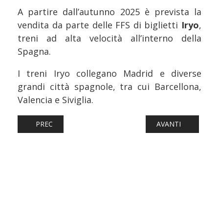
A partire dall’autunno 2025 è prevista la
vendita da parte delle FFS di biglietti
Iryo
,
treni ad alta velocità all’interno della
Spagna.
I treni Iryo collegano Madrid e diverse
grandi città spagnole, tra cui Barcellona,
Valencia e Siviglia.
ARTICOLO PRECEDENTE: FERROVIE: FRECCIARGENTO SOS
ARTICOLO SUCCESS
PREC
AVANTI