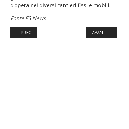
d’opera nei diversi cantieri fissi e mobili.
Fonte FS News
ARTICOLO PRECEDENTE: FERROVIE: FAL, VENERDÌ 8 POSSI
ARTICOLO SUCCESS
PREC
AVANTI