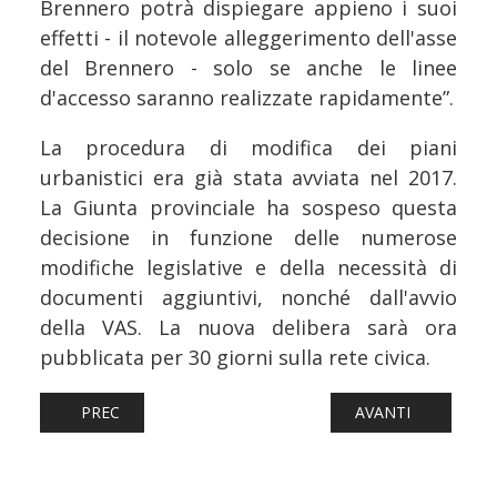
Brennero potrà dispiegare appieno i suoi
effetti - il notevole alleggerimento dell'asse
del Brennero - solo se anche le linee
d'accesso saranno realizzate rapidamente”.
La procedura di modifica dei piani
urbanistici era già stata avviata nel 2017.
La Giunta provinciale ha sospeso questa
decisione in funzione delle numerose
modifiche legislative e della necessità di
documenti aggiuntivi, nonché dall'avvio
della VAS. La nuova delibera sarà ora
pubblicata per 30 giorni sulla rete civica.
ARTICOLO PRECEDENTE: FERROVIE: TRAKO 2025, LA REP
ARTICOLO SUCCESS
PREC
AVANTI