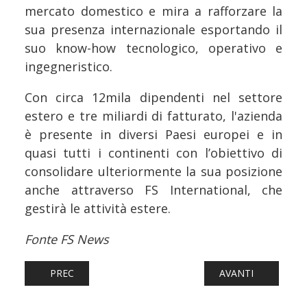
mercato domestico e mira a rafforzare la
sua presenza internazionale esportando il
suo know-how tecnologico, operativo e
ingegneristico.
Con circa 12mila dipendenti nel settore
estero e tre miliardi di fatturato, l'azienda
è presente in diversi Paesi europei e in
quasi tutti i continenti con l’obiettivo di
consolidare ulteriormente la sua posizione
anche attraverso FS International, che
gestirà le attività estere.
Fonte FS News
ARTICOLO PRECEDENTE: FERROVIE: ESORDIO IN CHIARO
ARTICOLO SUCCES
PREC
AVANTI