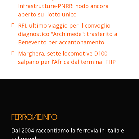
Infrastrutture-PNRR: nodo ancora
aperto sul lotto unico
RFI, ultimo viaggio per il convoglio
diagnostico "Archimede": trasferito a
Benevento per accantonamento
Marghera, sette locomotive D100
salpano per l’Africa dal terminal FHP
Dal 2004 raccontiamo la ferrovia in Italia e
nel mondo.