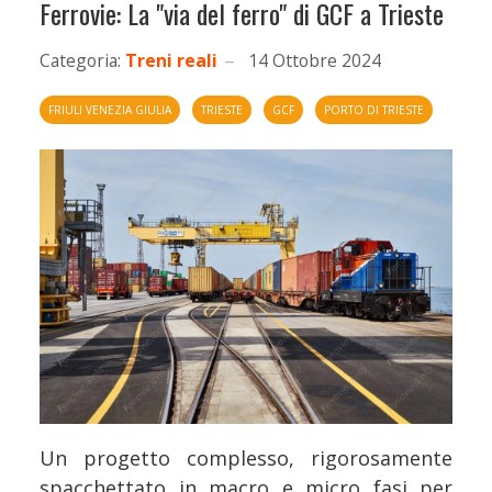
Ferrovie: La "via del ferro" di GCF a Trieste
Categoria:
Treni reali
14 Ottobre 2024
FRIULI VENEZIA GIULIA
TRIESTE
GCF
PORTO DI TRIESTE
Un progetto complesso, rigorosamente
spacchettato in macro e micro fasi per