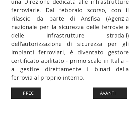
una Direzione dedicata alle infrastrutture
ferroviarie. Dal febbraio scorso, con il
rilascio da parte di Ansfisa (Agenzia
nazionale per la sicurezza delle ferrovie e
delle infrastrutture stradali)
dell’autorizzazione di sicurezza per gli
impianti ferroviari, è diventato gestore
certificato abilitato - primo scalo in Italia –
a gestire direttamente i binari della
ferrovia al proprio interno.
ARTICOLO PRECEDENTE: FERROVIE: NUOVA LIVREA INTERC
ARTICOLO SUCCESS
PREC
AVANTI