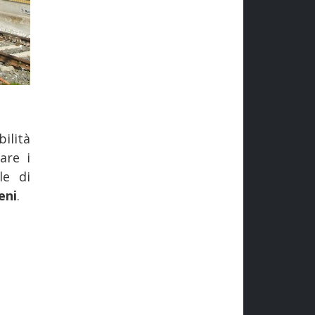
ilità
are i
le di
eni
.