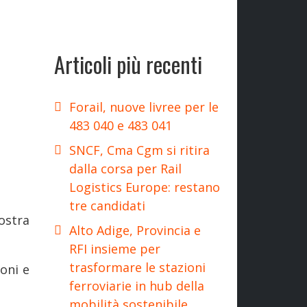
Articoli più recenti
Forail, nuove livree per le
483 040 e 483 041
SNCF, Cma Cgm si ritira
dalla corsa per Rail
Logistics Europe: restano
tre candidati
ostra
Alto Adige, Provincia e
RFI insieme per
trasformare le stazioni
oni e
ferroviarie in hub della
mobilità sostenibile