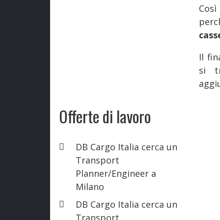
Così
perc
cass
Il f
si t
aggi
Offerte di lavoro
DB Cargo Italia cerca un
Transport
Planner/Engineer a
Milano
DB Cargo Italia cerca un
Transport