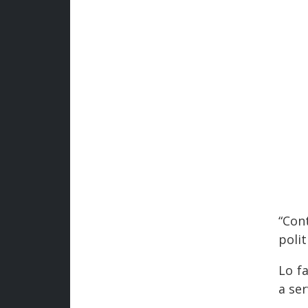
“Con
poli
Lo f
a ser