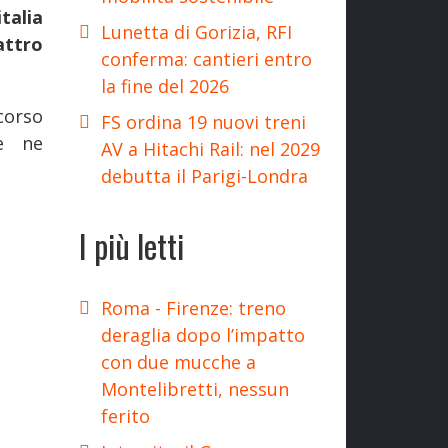
talia
Lunetta di Gorizia, RFI
attro
conferma: cantieri entro
la fine del 2026
corso
FS ordina 19 nuovi treni
se ne
AV a Hitachi Rail: nel 2029
debutta il Parigi-Londra
I più letti
Roma - Firenze: treno
deraglia dopo l’impatto
con due mucche a
Montelibretti, nessun
ferito