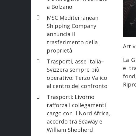
a Bolzano
MSC Mediterranean
Shipping Company
annuncia il
trasferimento della
Arriv
proprietà
La G
Trasporti, asse Italia–
e tr
Svizzera sempre più
fond
operativo: Terzo Valico
Ripr
al centro del confronto
Trasporti: Livorno
rafforza i collegamenti
cargo con il Nord Africa,
accordo tra Seaway e
William Shepherd