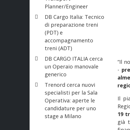
Planner/Engineer
DB Cargo Italia: Tecnico
di preparazione treni
(PDT) e
accompagnamento
treni (ADT)
DB CARGO ITALIA cerca
“Il 
un Operaio manovale
-
pre
generico
alme
Trenord cerca nuovi
regio
specialisti per la Sala
Il p
Operativa: aperte le
Regio
candidature per uno
19 t
stage a Milano
già 
fina