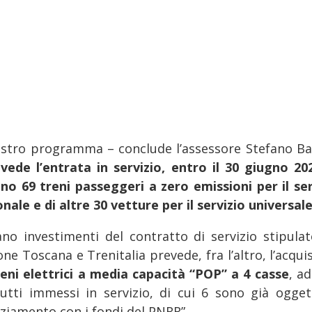
nostro programma – conclude l’assessore Stefano Bac
vede l’entrata in servizio, entro il 30 giugno 202
no 69 treni passeggeri a zero emissioni per il ser
nale e di altre 30 vetture per il servizio universal
iano investimenti del contratto di servizio stipulat
ne Toscana e Trenitalia prevede, fra l’altro, l’acqui
reni elettrici a media capacità “POP” a 4 casse
, a
tutti immessi in servizio, di cui 6 sono già ogget
nziamento con i fondi del PNRR”.