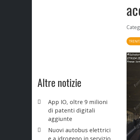
ac
Categ
TRENIT
Altre notizie
App IO, oltre 9 milioni
di patenti digitali
aggiunte
Nuovi autobus elettrici
e a idrogeno in servizio