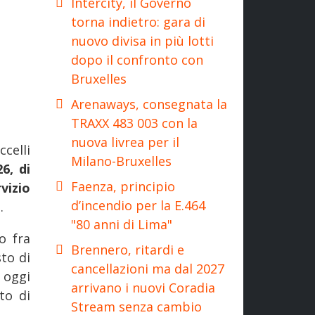
Intercity, il Governo
torna indietro: gara di
nuovo divisa in più lotti
dopo il confronto con
Bruxelles
Arenaways, consegnata la
TRAXX 483 003 con la
nuova livrea per il
celli
Milano-Bruxelles
6, di
Faenza, principio
vizio
d’incendio per la E.464
e
.
"80 anni di Lima"
o fra
Brennero, ritardi e
sto di
cancellazioni ma dal 2027
d oggi
arrivano i nuovi Coradia
to di
Stream senza cambio