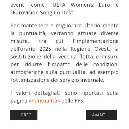
eventi come l’UEFA Women’s Euro e
l’Eurovision Song Contest.
Per mantenere e migliorare ulteriormente
la puntualità, verranno attuate diverse
misure, tra cui l’implementazione
dell’orario 2025 nella Regione Ovest, la
sostituzione della vecchia flotta e misure
per ridurre l’impatto delle condizioni
atmosferiche sulla puntualità, ad esempio
l’ottimizzazione del servizio invernale.
I valori dettagliati sono riportati sulla
pagina
«Puntualità
» delle FFS.
ARTICOLO PRECEDENTE: FERROVIE: ADRIAFER MIRA AD 
ARTICOLO SUCCESS
PREC
AVANTI