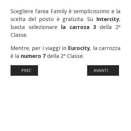
Scegliere l’area Family è semplicissimo e la
scelta del posto è gratuita. Su
Intercity
,
basta selezionare
la carroza 3
della 2ª
Classe.
Mentre, per i viaggi in
Eurocity
, la carrozza
è la
numero 7
della 2ª Classe.
ARTICOLO PRECEDENTE: FERROVIE: REGIONALE VENETO T
ARTICOLO SUCCESS
PREC
AVANTI