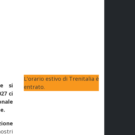
L'orario estivo di Trenitalia è
e si
entrato.
27 ci
onale
e.
zione
ostri