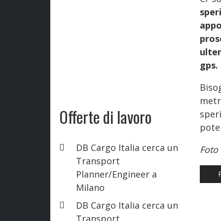
sper
appo
pros
ulte
gps.
Biso
metr
Offerte di lavoro
sper
poter
DB Cargo Italia cerca un
Foto
Transport
Planner/Engineer a
AR
Milano
DB Cargo Italia cerca un
Transport