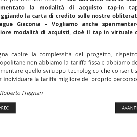
imentato la modalità di acquisto tap-in ta
ggiando la carta di credito sulle nostre obliteratr
egue Giaconia – Vogliamo anche sperimenta
riore modalità di acquisti, cioè il tap in virtuale c
gna capire la complessità del progetto, rispetto
opolitane non abbiamo la tariffa fissa e abbiamo d
imentare quello sviluppo tecnologico che consentis
 individuare la tariffa migliore del proprio percorso
 Roberto Fregnan
TICOLO PRECEDENTE: FERROVIE: PRESENTATO ALLA BIT IL NUO
ARTICO
PREC
AVANT