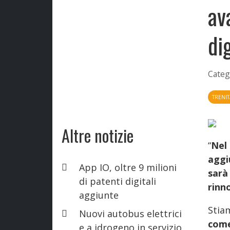
av
di
Categ
TRENIT
Altre notizie
“
Nel
aggi
App IO, oltre 9 milioni
sarà
di patenti digitali
rinn
aggiunte
Sti
Nuovi autobus elettrici
come
e a idrogeno in servizio