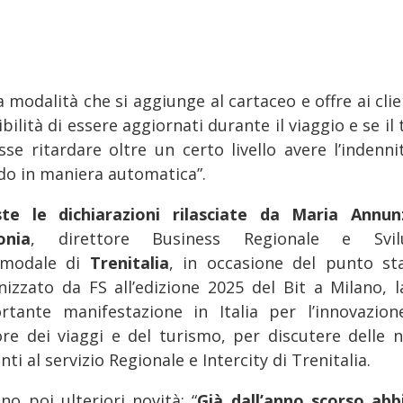
 modalità che si aggiunge al cartaceo e offre ai clie
bilità di essere aggiornati durante il viaggio e se il
sse ritardare oltre un certo livello avere l’indenni
rdo in maniera automatica”.
te le dichiarazioni rilasciate da Maria Annun
onia
, direttore Business Regionale e Svil
rmodale di
Trenitalia
, in occasione del punto s
nizzato da FS all’edizione 2025 del Bit a Milano, l
rtante manifestazione in Italia per l’innovazion
ore dei viaggi e del turismo, per discutere delle n
nti al servizio Regionale e Intercity di Trenitalia.
no poi ulteriori novità: “
Già dall’anno scorso ab