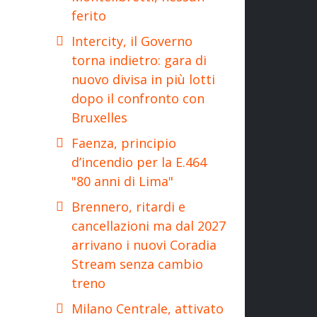
ferito
Intercity, il Governo
torna indietro: gara di
nuovo divisa in più lotti
dopo il confronto con
Bruxelles
Faenza, principio
d’incendio per la E.464
"80 anni di Lima"
Brennero, ritardi e
cancellazioni ma dal 2027
arrivano i nuovi Coradia
Stream senza cambio
treno
Milano Centrale, attivato