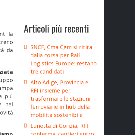
Articoli più recenti
nti la
 treno
SNCF, Cma Cgm si ritira
tà da
dalla corsa per Rail
Logistics Europe: restano
tre candidati
ziata
uppo
Alto Adige, Provincia e
tampa
RFI insieme per
a più
trasformare le stazioni
e nel
ferroviarie in hub della
ovità
mobilità sostenibile
Lunetta di Gorizia, RFI
conferma: cantieri entro
biamo