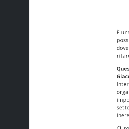
È una
possi
dove
rita
Ques
Giac
Inte
orga
impo
sett
inere
Ci so