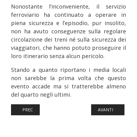
Nonostante l’inconveniente, il servizio
ferroviario ha continuato a operare in
piena sicurezza e l’episodio, pur insolito,
non ha avuto conseguenze sulla regolare
circolazione dei treni né sulla sicurezza dei
viaggiatori, che hanno potuto proseguire il
loro itinerario senza alcun pericolo.
Stando a quanto riportano i media locali
non sarebbe la prima volta che questo
evento accade ma si tratterebbe almeno
del quarto negli ultimi.
ARTICOLO PRECEDENTE: FERROVIE: SMART REFUND, IL R
ARTICOLO SUCCESS
PREC
AVANTI