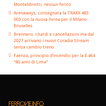
Montelibretti, nessun ferito
Arenaways, consegnata la TRAXX 483
003 con la nuova livrea per il Milano-
Bruxelles
Brennero, ritardi e cancellazioni ma dal
2027 arrivano i nuovi Coradia Stream
senza cambio treno
Faenza, principio d’incendio per la E.464
"80 anni di Lima"