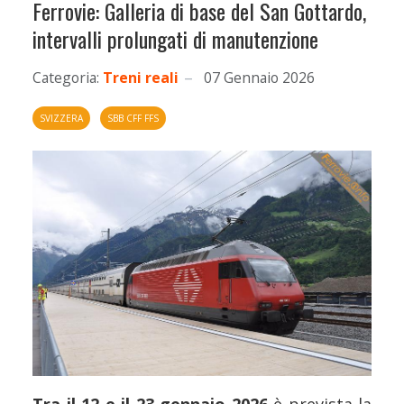
Ferrovie: Galleria di base del San Gottardo,
intervalli prolungati di manutenzione
Categoria:
Treni reali
07 Gennaio 2026
SVIZZERA
SBB CFF FFS
Tra il 12 e il 23 gennaio 2026
è prevista la