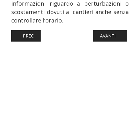
informazioni riguardo a perturbazioni o
scostamenti dovuti ai cantieri anche senza
controllare l’orario.
ARTICOLO PRECEDENTE: FERROVIE: PER LA ROMA-VITE
ARTICOLO SUCCESS
PREC
AVANTI