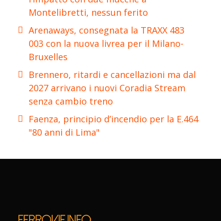
Montelibretti, nessun ferito
Arenaways, consegnata la TRAXX 483
003 con la nuova livrea per il Milano-
Bruxelles
Brennero, ritardi e cancellazioni ma dal
2027 arrivano i nuovi Coradia Stream
senza cambio treno
Faenza, principio d’incendio per la E.464
"80 anni di Lima"