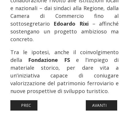
collaborazione rivolto alle istituzioni locali
e nazionali – dai sindaci alla Regione, dalla
Camera di Commercio fino al
sottosegretario
Edoardo Rixi
– affinché
sostengano un progetto ambizioso ma
concreto.
Tra le ipotesi, anche il coinvolgimento
della
Fondazione FS
e l’impiego di
materiale storico, per dare vita a
un’iniziativa capace di coniugare
valorizzazione del patrimonio ferroviario e
nuove prospettive di sviluppo turistico.
ARTICOLO PRECEDENTE: FERROVIE: GALLERIA DI BASE 
ARTICOLO SUCCESSI
PREC
AVANTI