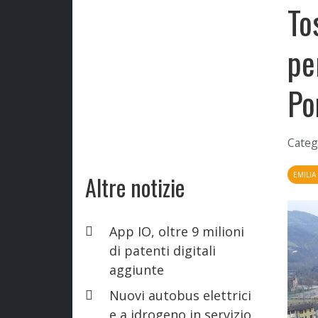
To
pe
Po
Categ
EMILI
Altre notizie
App IO, oltre 9 milioni
di patenti digitali
aggiunte
Nuovi autobus elettrici
e a idrogeno in servizio