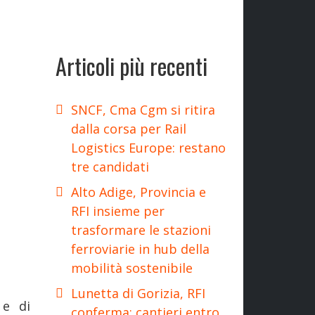
Articoli più recenti
SNCF, Cma Cgm si ritira
dalla corsa per Rail
Logistics Europe: restano
tre candidati
Alto Adige, Provincia e
RFI insieme per
trasformare le stazioni
ferroviarie in hub della
mobilità sostenibile
Lunetta di Gorizia, RFI
e di
conferma: cantieri entro