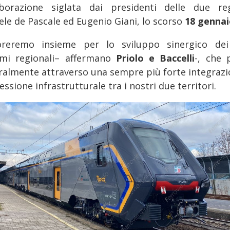
aborazione siglata dai presidenti delle due reg
ele de Pascale ed Eugenio Giani, lo scorso
18 genna
oreremo insieme per lo sviluppo sinergico de
emi regionali– affermano
Priolo e Baccelli
-, che 
ralmente attraverso una sempre più forte integrazi
ssione infrastrutturale tra i nostri due territori.