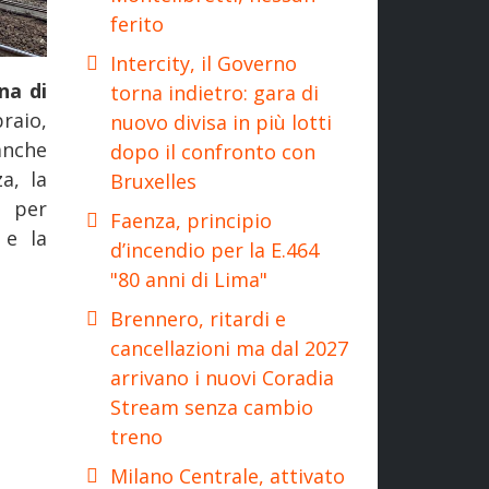
ferito
Intercity, il Governo
na di
torna indietro: gara di
raio,
nuovo divisa in più lotti
anche
dopo il confronto con
a, la
Bruxelles
o per
Faenza, principio
 e la
d’incendio per la E.464
"80 anni di Lima"
Brennero, ritardi e
cancellazioni ma dal 2027
arrivano i nuovi Coradia
Stream senza cambio
treno
Milano Centrale, attivato