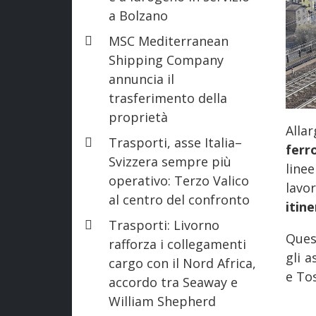
a Bolzano
MSC Mediterranean
Shipping Company
annuncia il
trasferimento della
proprietà
Alla
Trasporti, asse Italia–
ferr
Svizzera sempre più
line
operativo: Terzo Valico
lav
al centro del confronto
itine
Trasporti: Livorno
Ques
rafforza i collegamenti
gli 
cargo con il Nord Africa,
e To
accordo tra Seaway e
William Shepherd