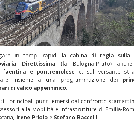
rgare in tempi rapidi la
cabina di regia sulla 
oviaria Direttissima
(la Bologna-Prato) anche
e
faentina e pontremolese
e, sul versante stra
orare insieme a una programmazione dei
prin
rari di valico appenninico
.
ti i principali punti emersi dal confronto stamattin
assessori alla Mobilità e Infrastrutture di Emilia-Ro
scana,
Irene Priolo
e
Stefano Baccelli
.