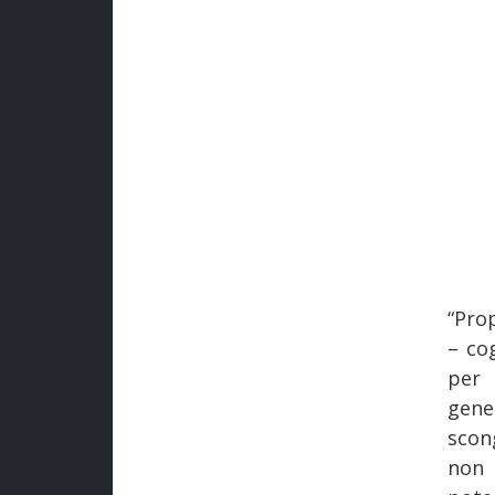
“Pro
– co
per 
gene
scon
non