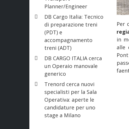
Planner/Engineer
DB Cargo Italia: Tecnico
Per 
di preparazione treni
regi
(PDT) e
in m
accompagnamento
alle
treni (ADT)
Pont
DB CARGO ITALIA cerca
pass
un Operaio manovale
faen
generico
Trenord cerca nuovi
specialisti per la Sala
Operativa: aperte le
candidature per uno
stage a Milano