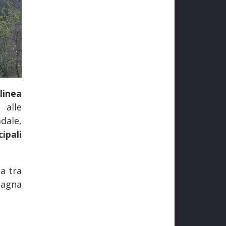
linea
 alle
dale,
cipali
a tra
magna