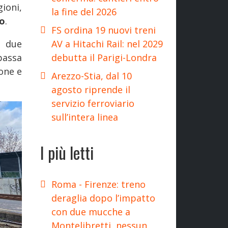
ioni,
la fine del 2026
io
.
FS ordina 19 nuovi treni
AV a Hitachi Rail: nel 2029
i due
debutta il Parigi-Londra
passa
one e
Arezzo-Stia, dal 10
agosto riprende il
servizio ferroviario
sull’intera linea
I più letti
Roma - Firenze: treno
deraglia dopo l’impatto
con due mucche a
Montelibretti, nessun