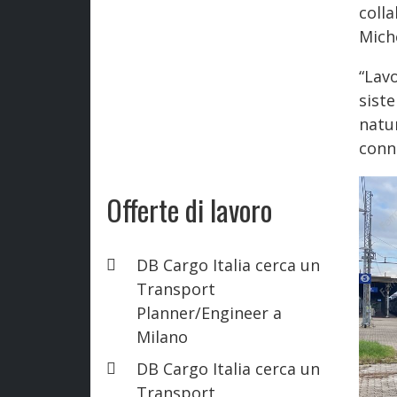
coll
Mich
“Lav
sist
natu
conne
Offerte di lavoro
DB Cargo Italia cerca un
Transport
Planner/Engineer a
Milano
DB Cargo Italia cerca un
Transport