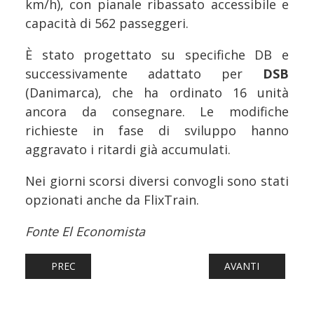
km/h), con pianale ribassato accessibile e
capacità di 562 passeggeri.
È stato progettato su specifiche DB e
successivamente adattato per
DSB
(Danimarca), che ha ordinato 16 unità
ancora da consegnare. Le modifiche
richieste in fase di sviluppo hanno
aggravato i ritardi già accumulati.
Nei giorni scorsi diversi convogli sono stati
opzionati anche da FlixTrain.
Fonte El Economista
ARTICOLO PRECEDENTE: FERROVIE: FS SECURITY, PIÙ CO
ARTICOLO SUCCESS
PREC
AVANTI