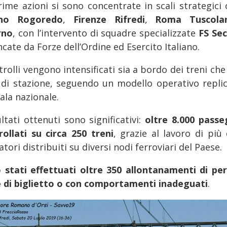
rime azioni si sono concentrate in scali strategici
ano Rogoredo
,
Firenze Rifredi
,
Roma Tuscol
rno
, con l’intervento di squadre specializzate
FS Sec
ncate da Forze dell’Ordine ed Esercito Italiano.
trolli vengono intensificati sia a bordo dei treni che
 di stazione, seguendo un modello operativo replic
ala nazionale.
ultati ottenuti sono significativi:
oltre 8.000 passe
rollati su circa 250 treni
, grazie al lavoro di più 
tori distribuiti su diversi nodi ferroviari del Paese.
 stati effettuati oltre 350 allontanamenti di pe
e di biglietto o con comportamenti inadeguati
.