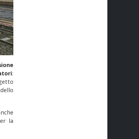
sione
atori
:
ogetto
dello
anche
er la