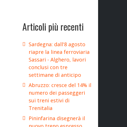
Articoli più recenti
Sardegna: dall'8 agosto
riapre la linea ferroviaria
Sassari - Alghero, lavori
conclusi con tre
settimane di anticipo
Abruzzo: cresce del 14% il
numero dei passeggeri
sui treni estivi di
Trenitalia
Pininfarina disegnerà il
nuovo treno espresso