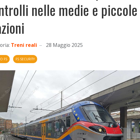
ntrolli nelle medie e piccole
azioni
oria:
Treni reali
28 Maggio 2025
O FS
FS SECURITY