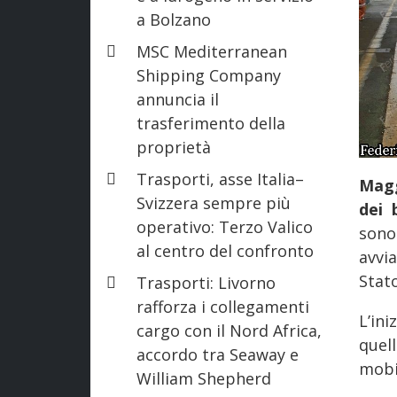
a Bolzano
MSC Mediterranean
Shipping Company
annuncia il
trasferimento della
proprietà
Trasporti, asse Italia–
Magg
Svizzera sempre più
dei 
operativo: Terzo Valico
sono 
al centro del confronto
avvi
Stato
Trasporti: Livorno
rafforza i collegamenti
L’in
cargo con il Nord Africa,
quel
accordo tra Seaway e
mobi
William Shepherd