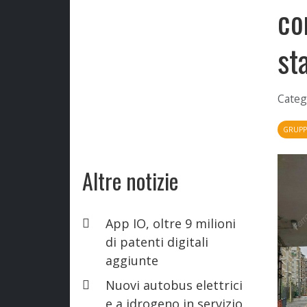
co
st
Categ
GRUPP
Altre notizie
App IO, oltre 9 milioni
di patenti digitali
aggiunte
Nuovi autobus elettrici
e a idrogeno in servizio