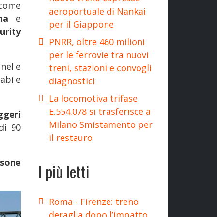
 come
aeroportuale di Nankai
ana
e
per il Giappone
urity
PNRR, oltre 460 milioni
per le ferrovie tra nuovi
 nelle
treni, stazioni e convogli
abile
diagnostici
La locomotiva trifase
E.554.078 si trasferisce a
ggeri
Milano Smistamento per
di 90
il restauro
rsone
I più letti
Roma - Firenze: treno
deraglia dopo l’impatto