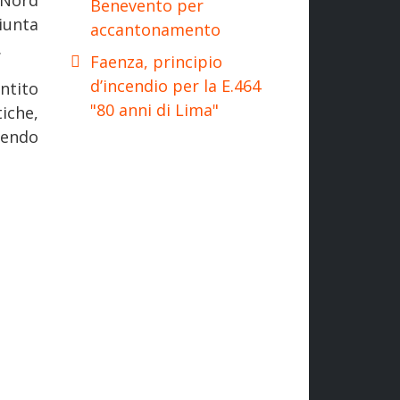
 Nord
Benevento per
iunta
accantonamento
.
Faenza, principio
d’incendio per la E.464
ntito
"80 anni di Lima"
tiche,
rendo