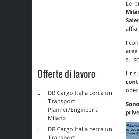
Le p
Mil
Sale
affia
I con
aree
su sc
Offerte di lavoro
I ris
cont
opera
DB Cargo Italia cerca un
Transport
Sono
Planner/Engineer a
priv
Milano
DB Cargo Italia cerca un
Transport