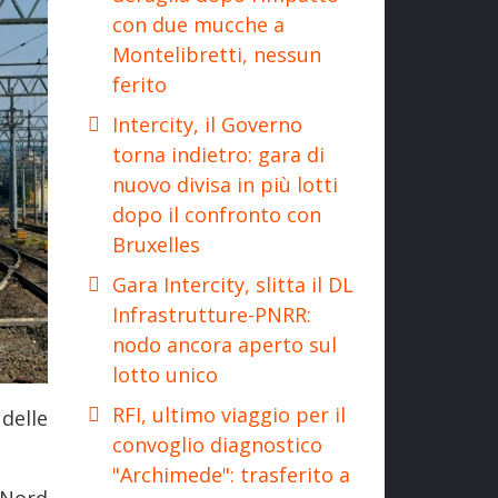
con due mucche a
Montelibretti, nessun
ferito
Intercity, il Governo
torna indietro: gara di
nuovo divisa in più lotti
dopo il confronto con
Bruxelles
Gara Intercity, slitta il DL
Infrastrutture-PNRR:
nodo ancora aperto sul
lotto unico
RFI, ultimo viaggio per il
 delle
convoglio diagnostico
"Archimede": trasferito a