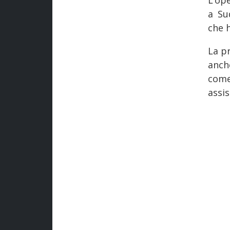
L’op
a Su
che h
La p
anche
come
assi