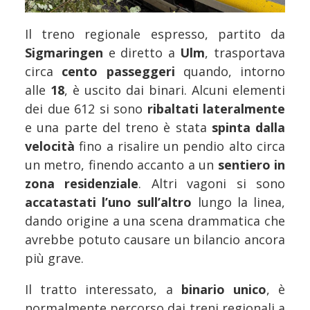
Il treno regionale espresso, partito da
Sigmaringen
e diretto a
Ulm
, trasportava
circa
cento passeggeri
quando, intorno
alle
18
, è uscito dai binari. Alcuni elementi
dei due 612 si sono
ribaltati lateralmente
e una parte del treno è stata
spinta dalla
velocità
fino a risalire un pendio alto circa
un metro, finendo accanto a un
sentiero in
zona residenziale
. Altri vagoni si sono
accatastati l’uno sull’altro
lungo la linea,
dando origine a una scena drammatica che
avrebbe potuto causare un bilancio ancora
più grave.
Il tratto interessato, a
binario unico
, è
normalmente percorso dai treni regionali a