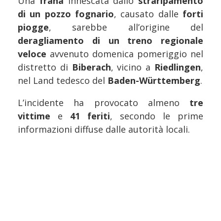
Una
frana
innescata dallo
straripamento
di un pozzo fognario
, causato dalle
forti
piogge
, sarebbe all’origine del
deragliamento di un treno regionale
veloce
avvenuto domenica pomeriggio nel
distretto di
Biberach
, vicino a
Riedlingen
,
nel Land tedesco del
Baden-Württemberg
.
L’incidente ha provocato almeno
tre
vittime
e
41 feriti
, secondo le prime
informazioni diffuse dalle autorità locali.