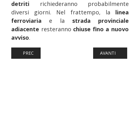
detriti
richiederanno probabilmente
diversi giorni. Nel frattempo, la
linea
ferroviaria
e la
strada provinciale
adiacente
resteranno
chiuse fino a nuovo
avviso
.
ARTICOLO PRECEDENTE: FERROVIE: BIELLA – NOVARA, SV
ARTICOLO SUCCESS
PREC
AVANTI