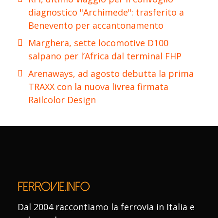
diagnostico "Archimede": trasferito a
Benevento per accantonamento
Marghera, sette locomotive D100
salpano per l’Africa dal terminal FHP
Arenaways, ad agosto debutta la prima
TRAXX con la nuova livrea firmata
Railcolor Design
Dal 2004 raccontiamo la ferrovia in Italia e