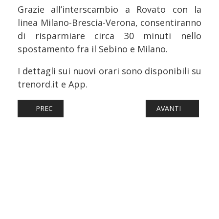
Grazie all’interscambio a Rovato con la
linea Milano-Brescia-Verona, consentiranno
di risparmiare circa 30 minuti nello
spostamento fra il Sebino e Milano.
I dettagli sui nuovi orari sono disponibili su
trenord.it e App.
ARTICOLO PRECEDENTE: FERROVIE: FS E SNCF VERSO U
ARTICOLO SUCCESS
PREC
AVANTI