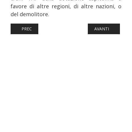
favore di altre regioni, di altre nazioni, o
del demolitore.
ARTICOLO PRECEDENTE: FERROVIE: FLIXTRAIN, NUOVI T
ARTICOLO SUCCESS
PREC
AVANTI