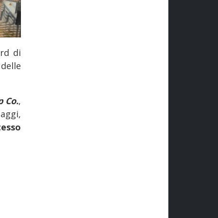
rd di
delle
 Co.
,
aggi,
tesso