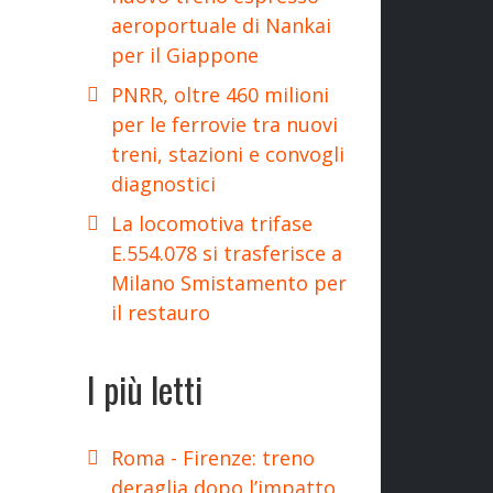
aeroportuale di Nankai
per il Giappone
PNRR, oltre 460 milioni
per le ferrovie tra nuovi
treni, stazioni e convogli
diagnostici
La locomotiva trifase
E.554.078 si trasferisce a
Milano Smistamento per
il restauro
I più letti
Roma - Firenze: treno
deraglia dopo l’impatto