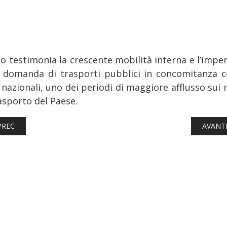
ato testimonia la crescente mobilità interna e l’impe
a domanda di trasporti pubblici in concomitanza c
 nazionali, uno dei periodi di maggiore afflusso sui
asporto del Paese.
TICOLO PRECEDENTE: FERROVIE: SVIZZERA, STATO DEGLI AMPLIA
ARTICO
PREC
AVANT