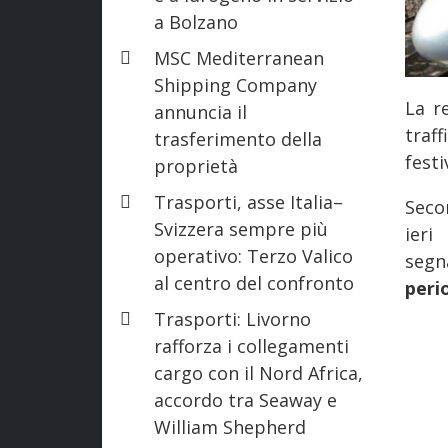
a Bolzano
MSC Mediterranean
Shipping Company
La r
annuncia il
traf
trasferimento della
festi
proprietà
Trasporti, asse Italia–
Seco
Svizzera sempre più
ieri
operativo: Terzo Valico
seg
al centro del confronto
peri
Trasporti: Livorno
rafforza i collegamenti
cargo con il Nord Africa,
accordo tra Seaway e
William Shepherd