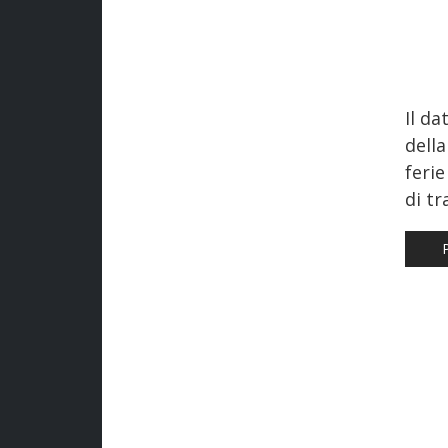
Il d
dell
ferie
di tr
AR