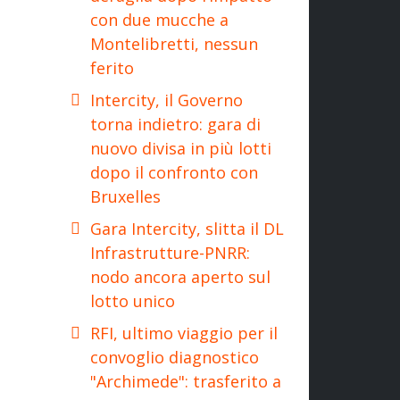
con due mucche a
Montelibretti, nessun
ferito
Intercity, il Governo
torna indietro: gara di
nuovo divisa in più lotti
dopo il confronto con
Bruxelles
Gara Intercity, slitta il DL
Infrastrutture-PNRR:
nodo ancora aperto sul
lotto unico
RFI, ultimo viaggio per il
convoglio diagnostico
"Archimede": trasferito a