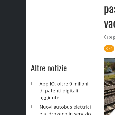
pa
va
Categ
CINA
Altre notizie
App IO, oltre 9 milioni
di patenti digitali
aggiunte
Nuovi autobus elettrici
e a idrogeno in servizio