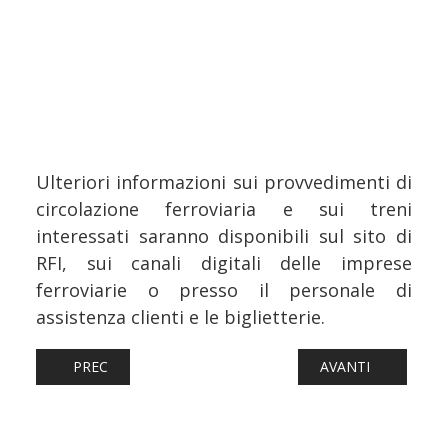
Ulteriori informazioni sui provvedimenti di
circolazione ferroviaria e sui treni
interessati saranno disponibili sul sito di
RFI, sui canali digitali delle imprese
ferroviarie o presso il personale di
assistenza clienti e le biglietterie.
ARTICOLO PRECEDENTE: FERROVIE: TRENI SPECIALI PER 
ARTICOLO SUCCESSI
PREC
AVANTI