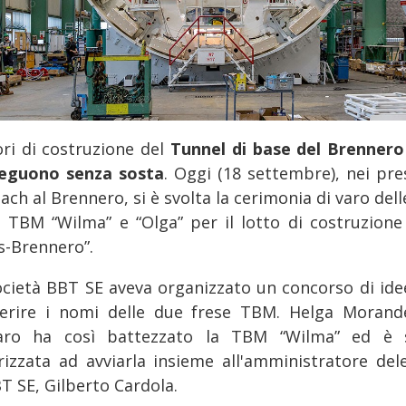
ori di costruzione del
Tunnel di base del Brenner
eguono senza sosta
. Oggi (18 settembre), nei pres
ach al Brennero, si è svolta la cerimonia di varo del
e TBM “Wilma” e “Olga” per il lotto di costruzione
s-Brennero”.
ocietà BBT SE aveva organizzato un concorso di ide
erire i nomi delle due frese TBM. Helga Morande
aro ha così battezzato la TBM “Wilma” ed è 
rizzata ad avviarla insieme all'amministratore del
BT SE, Gilberto Cardola.