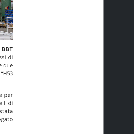
o BBT
si di
le due
 “H53
e per
ll di
stata
egato