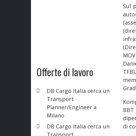
Sul 
auto
(ass
(dir
infr
(Dir
MOVE
Dani
Offerte di lavoro
TFB)
memb
Grad
DB Cargo Italia cerca un
Transport
Komp
Planner/Engineer a
BBT 
Milano
dipen
DB Cargo Italia cerca un
di co
Transport