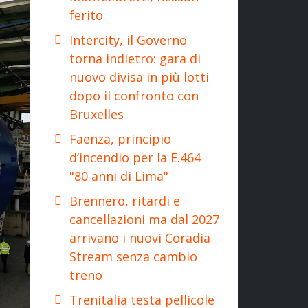
ferito
Intercity, il Governo
torna indietro: gara di
nuovo divisa in più lotti
dopo il confronto con
Bruxelles
Faenza, principio
d’incendio per la E.464
"80 anni di Lima"
Brennero, ritardi e
cancellazioni ma dal 2027
arrivano i nuovi Coradia
Stream senza cambio
treno
Trenitalia testa pellicole