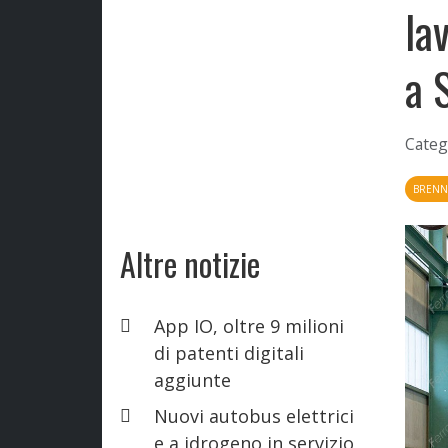
la
a 
Categ
BREN
Altre notizie
App IO, oltre 9 milioni
di patenti digitali
aggiunte
Nuovi autobus elettrici
e a idrogeno in servizio