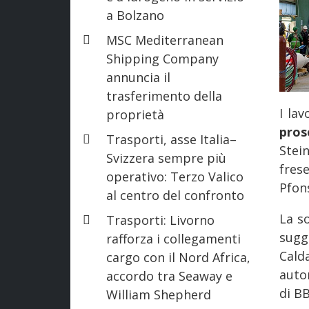
a Bolzano
MSC Mediterranean
Shipping Company
annuncia il
trasferimento della
I lav
proprietà
pros
Trasporti, asse Italia–
Stein
Svizzera sempre più
fres
operativo: Terzo Valico
Pfon
al centro del confronto
La s
Trasporti: Livorno
sugg
rafforza i collegamenti
Cald
cargo con il Nord Africa,
auto
accordo tra Seaway e
di B
William Shepherd