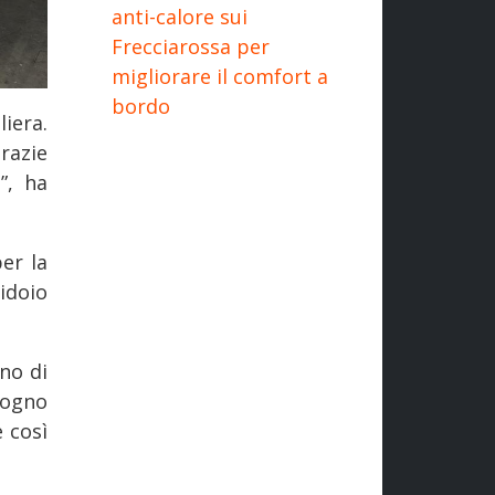
anti-calore sui
Frecciarossa per
migliorare il comfort a
bordo
iera.
razie
”, ha
er la
ridoio
no di
sogno
è così