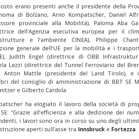
posto erano presenti anche il presidente della Prov
noma di Bolzano, Arno Kompatscher, Daniel Alfr
essore provinciale alla Mobilità), Paloma Aba Ga
ettrice dell'Agenzia esecutiva europea per il clim
astrutture e l'ambiente CINEA), Philippe Chant
ezione generale dell'UE per la mobilità e i traspor
), Judith Engel (direttrice di ÖBB Infrastruktur
ela Lezzi (direttrice del Tunnel Ferroviario del Bre
, Anton Mattle (presidente del Land Tirolo), e 
ri del consiglio di amministrazione di BBT SE M
nitzer e Gilberto Cardola.
atscher ha elogiato il lavoro della società di pro
SE: “Grazie all'efficienza e alla dedizione dei num
denti, i lavori sono ora in corso su uno degli ultimi
struzione aperti sull'asse tra
Innsbruck
e
Fortezza
.