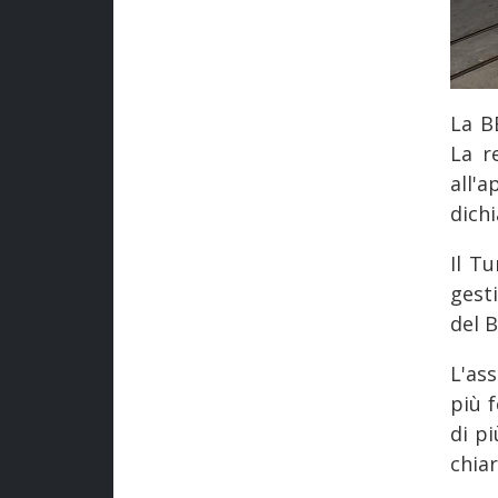
La B
La r
all'
dichi
Il T
gesti
del 
L'as
più 
di pi
chia