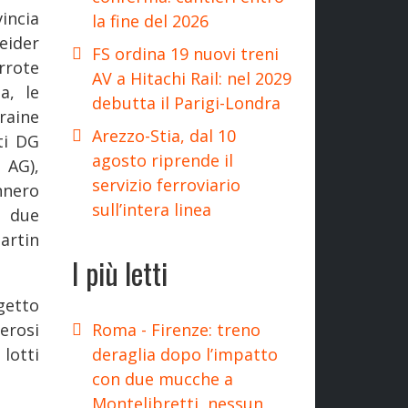
incia
la fine del 2026
eider
FS ordina 19 nuovi treni
rrote
AV a Hitachi Rail: nel 2029
a, le
debutta il Parigi-Londra
raine
Arezzo-Stia, dal 10
ti DG
agosto riprende il
 AG),
servizio ferroviario
nnero
sull’intera linea
i due
artin
I più letti
getto
Roma - Firenze: treno
erosi
deraglia dopo l’impatto
 lotti
con due mucche a
Montelibretti, nessun