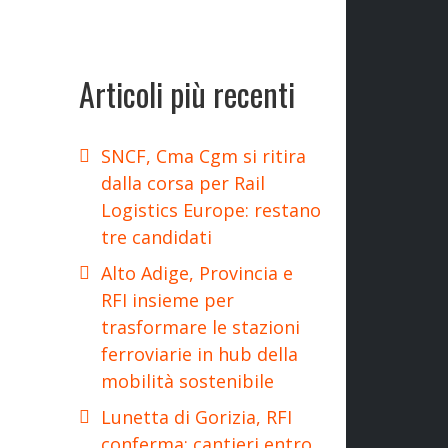
Articoli più recenti
SNCF, Cma Cgm si ritira
dalla corsa per Rail
Logistics Europe: restano
tre candidati
Alto Adige, Provincia e
RFI insieme per
trasformare le stazioni
ferroviarie in hub della
mobilità sostenibile
Lunetta di Gorizia, RFI
conferma: cantieri entro