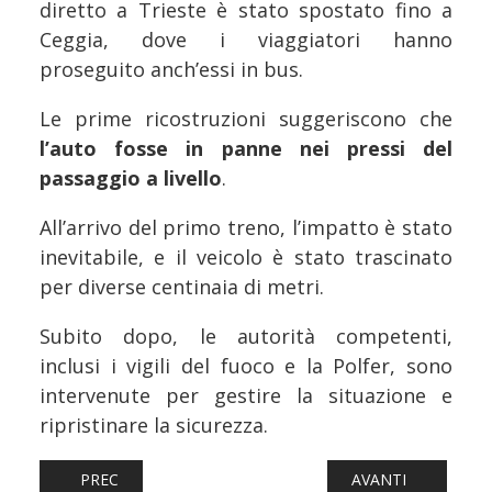
diretto a Trieste è stato spostato fino a
Ceggia, dove i viaggiatori hanno
proseguito anch’essi in bus.
Le prime ricostruzioni suggeriscono che
l’auto fosse in panne nei pressi del
passaggio a livello
.
All’arrivo del primo treno, l’impatto è stato
inevitabile, e il veicolo è stato trascinato
per diverse centinaia di metri.
Subito dopo, le autorità competenti,
inclusi i vigili del fuoco e la Polfer, sono
intervenute per gestire la situazione e
ripristinare la sicurezza.
ARTICOLO PRECEDENTE: FERROVIE: LA LINEA DELLA PUS
ARTICOLO SUCCESSI
PREC
AVANTI