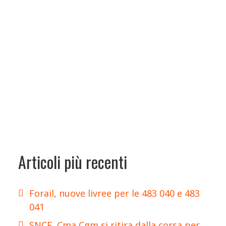
Articoli più recenti
Forail, nuove livree per le 483 040 e 483
041
SNCF, Cma Cgm si ritira dalla corsa per