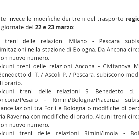
te invece le modifiche dei treni del trasporto
regi
e giornate del
22 e 23 marzo
:
I treni delle relazioni Milano - Pescara subi
limitazioni nella stazione di Bologna. Da Ancona cir
con nuovo numero.
Alcuni treni delle relazioni Ancona - Civitanova M.
Benedetto d. T. / Ascoli P, / Pescara. subiscono mod
di orario.
Alcuni treni delle relazioni S. Benedetto d.
Ancona/Pesaro - Rimini/Bologna/Piacenza subi
cancellazioni tra Forlì e Bologna o modifiche di per
via Ravenna con modifiche di orario. Alcuni treni cir
con nuovo numero.
Alcuni treni delle relazioni Rimini/Imola - Bo