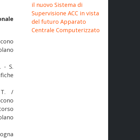
il nuovo Sistema di
Supervisione ACC in vista
onale
del futuro Apparato
Centrale Computerizzato
scono
colano
 - S.
ifiche
 T. /
scono
corso
colano
logna