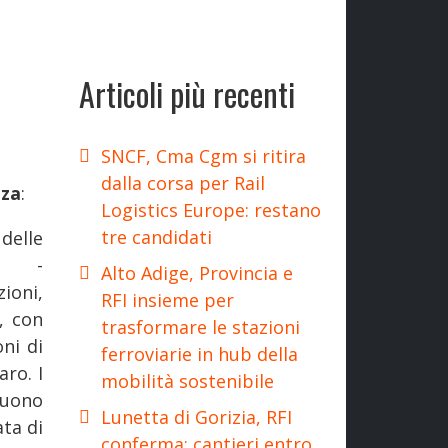
Articoli più recenti
SNCF, Cma Cgm si ritira
dalla corsa per Rail
nza
:
Logistics Europe: restano
tre candidati
delle
a -
Alto Adige, Provincia e
ioni,
RFI insieme per
, con
trasformare le stazioni
oni di
ferroviarie in hub della
aro. I
mobilità sostenibile
guono
Lunetta di Gorizia, RFI
ata di
conferma: cantieri entro