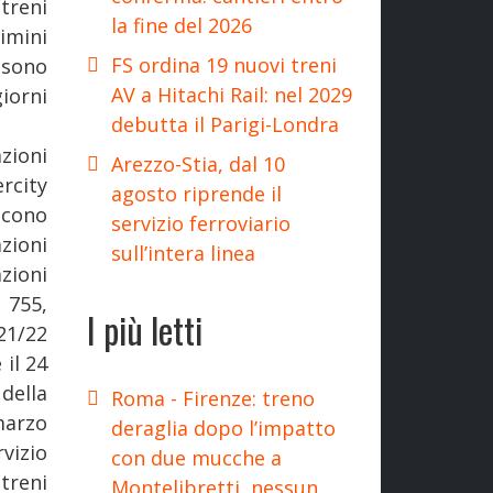
treni
la fine del 2026
imini
FS ordina 19 nuovi treni
 sono
AV a Hitachi Rail: nel 2029
iorni
debutta il Parigi-Londra
azioni
Arezzo-Stia, dal 10
rcity
agosto riprende il
scono
servizio ferroviario
azioni
sull’intera linea
azioni
 755,
I più letti
21/22
 il 24
della
Roma - Firenze: treno
marzo
deraglia dopo l’impatto
vizio
con due mucche a
 treni
Montelibretti, nessun