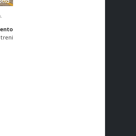
a
.
mento
 treni