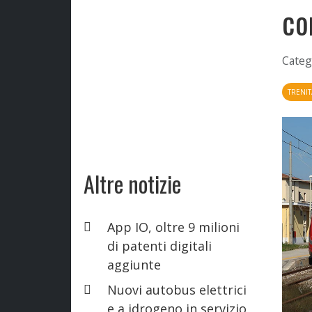
co
Categ
TRENIT
Altre notizie
App IO, oltre 9 milioni
di patenti digitali
aggiunte
Nuovi autobus elettrici
e a idrogeno in servizio