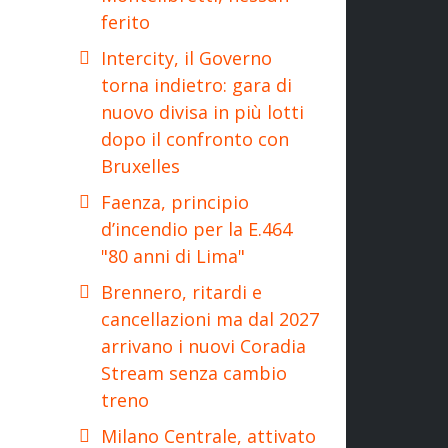
ferito
Intercity, il Governo
torna indietro: gara di
nuovo divisa in più lotti
dopo il confronto con
Bruxelles
Faenza, principio
d’incendio per la E.464
"80 anni di Lima"
Brennero, ritardi e
cancellazioni ma dal 2027
arrivano i nuovi Coradia
Stream senza cambio
treno
Milano Centrale, attivato