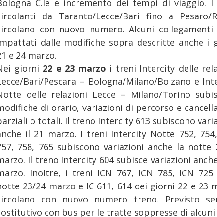
Bologna C.le e incremento dei tempi di viaggio. I 
circolanti da Taranto/Lecce/Bari fino a Pesaro/R
circolano con nuovo numero. Alcuni collegamenti
impattati dalle modifiche sopra descritte anche i g
21 e 24 marzo.
Nei giorni
22 e 23 marzo
i treni Intercity delle rel
Lecce/Bari/Pescara – Bologna/Milano/Bolzano e Inte
Notte delle relazioni Lecce – Milano/Torino subi
modifiche di orario, variazioni di percorso e cancell
parziali o totali. Il treno Intercity 613 subiscono vari
anche il 21 marzo. I treni Intercity Notte 752, 754,
757, 758, 765 subiscono variazioni anche la notte 
marzo. Il treno Intercity 604 subisce variazioni anche
marzo. Inoltre, i treni ICN 767, ICN 785, ICN 725 
notte 23/24 marzo e IC 611, 614 dei giorni 22 e 23 
circolano con nuovo numero treno. Previsto ser
sostitutivo con bus per le tratte soppresse di alcuni