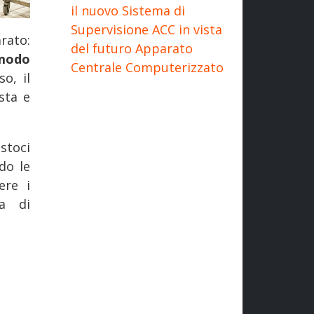
il nuovo Sistema di
Supervisione ACC in vista
rato:
del futuro Apparato
 modo
Centrale Computerizzato
o, il
sta e
stoci
do le
ere i
ra di