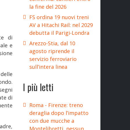
la fine del 2026
FS ordina 19 nuovi treni
AV a Hitachi Rail: nel 2029
debutta il Parigi-Londra
te di
Arezzo-Stia, dal 10
ale e
agosto riprende il
sione
servizio ferroviario
sull’intera linea
delle
ondo.
I più letti
segni
ate di
Roma - Firenze: treno
mente
deraglia dopo l’impatto
con due mucche a
adre,
Montelibretti, nessun