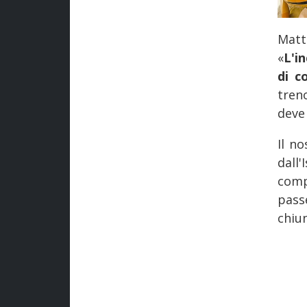
Matt
«
L'i
di c
tren
deve
Il n
dall
comp
pass
chiun