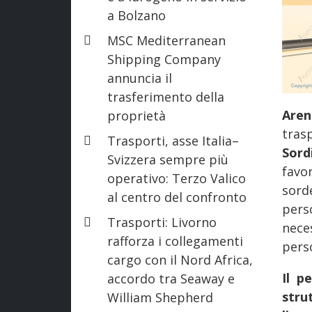
a Bolzano
MSC Mediterranean
Shipping Company
annuncia il
trasferimento della
Are
proprietà
tras
Trasporti, asse Italia–
Sord
Svizzera sempre più
favor
operativo: Terzo Valico
sord
al centro del confronto
pers
Trasporti: Livorno
nece
rafforza i collegamenti
pers
cargo con il Nord Africa,
Il p
accordo tra Seaway e
stru
William Shepherd