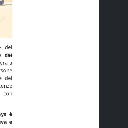
e del
o dei
era a
ersone
e del
tenze
e con
ays è
iva e