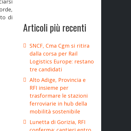
ciarsi
orde,
to di
Articoli più recenti
SNCF, Cma Cgm si ritira
dalla corsa per Rail
Logistics Europe: restano
tre candidati
Alto Adige, Provincia e
RFI insieme per
trasformare le stazioni
ferroviarie in hub della
mobilità sostenibile
Lunetta di Gorizia, RFI
conferma: cantieri entro