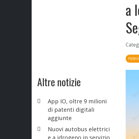
a 
Se
Categ
PIEMO
Altre notizie
App IO, oltre 9 milioni
di patenti digitali
aggiunte
Nuovi autobus elettrici
e a idrogeno in servizio