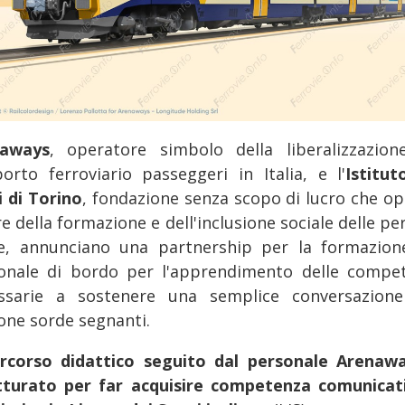
naways
, operatore simbolo della liberalizzazion
porto ferroviario passeggeri in Italia, e l'
Istitut
i di Torino
, fondazione senza scopo di lucro che op
e della formazione e dell'inclusione sociale delle p
e, annunciano una partnership per la formazion
onale di bordo per l'apprendimento delle compe
ssarie a sostenere una semplice conversazion
one sorde segnanti.
ercorso didattico seguito dal personale Arenaw
tturato per far acquisire competenza comunicat