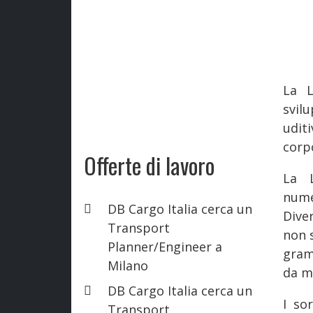
La L
svil
udit
corpo
Offerte di lavoro
La L
nume
DB Cargo Italia cerca un
Dive
Transport
non s
Planner/Engineer a
gram
Milano
da m
DB Cargo Italia cerca un
I so
Transport