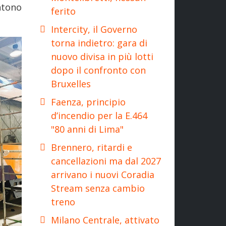
ntono
ferito
Intercity, il Governo
torna indietro: gara di
nuovo divisa in più lotti
dopo il confronto con
Bruxelles
Faenza, principio
d’incendio per la E.464
"80 anni di Lima"
Brennero, ritardi e
cancellazioni ma dal 2027
arrivano i nuovi Coradia
Stream senza cambio
treno
Milano Centrale, attivato