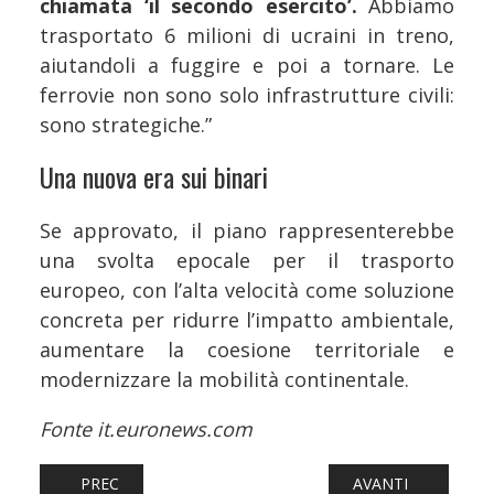
chiamata ‘il secondo esercito’.
Abbiamo
trasportato 6 milioni di ucraini in treno,
aiutandoli a fuggire e poi a tornare. Le
ferrovie non sono solo infrastrutture civili:
sono strategiche.”
Una nuova era sui binari
Se approvato, il piano rappresenterebbe
una svolta epocale per il trasporto
europeo, con l’alta velocità come soluzione
concreta per ridurre l’impatto ambientale,
aumentare la coesione territoriale e
modernizzare la mobilità continentale.
Fonte it.euronews.com
ARTICOLO PRECEDENTE: FERROVIE: TRE NUOVI TRENI POP
ARTICOLO SUCCESS
PREC
AVANTI