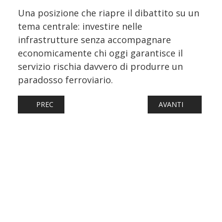
Una posizione che riapre il dibattito su un
tema centrale: investire nelle
infrastrutture senza accompagnare
economicamente chi oggi garantisce il
servizio rischia davvero di produrre un
paradosso ferroviario.
ARTICOLO PRECEDENTE: POLONIA, STADLER CORRE: 23 
ARTICOLO SUCCESS
PREC
AVANTI