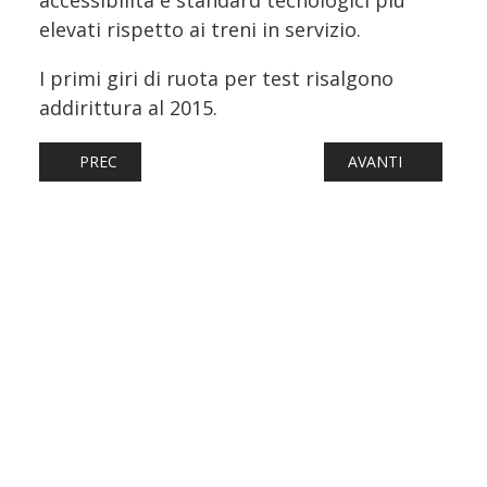
elevati rispetto ai treni in servizio.
I primi giri di ruota per test risalgono
addirittura al 2015.
ARTICOLO PRECEDENTE: BRENNERO, PERDITA DI STIRENE
ARTICOLO SUCCESS
PREC
AVANTI