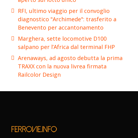
RFI, ultimo viaggio per il convoglio
diagnostico "Archimede": trasferito a
Benevento per accantonamento
Marghera, sette locomotive D100
salpano per l’Africa dal terminal FHP
Arenaways, ad agosto debutta la prima
TRAXX con la nuova livrea firmata
Railcolor Design