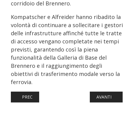
corridoio del Brennero.
Kompatscher e Alfreider hanno ribadito la
volontà di continuare a sollecitare i gestori
delle infrastrutture affinché tutte le tratte
di accesso vengano completate nei tempi
previsti, garantendo così la piena
funzionalità della Galleria di Base del
Brennero e il raggiungimento degli
obiettivi di trasferimento modale verso la
ferrovia.
ARTICOLO PRECEDENTE: LINEA CASTELFRANCO – BASSANO,
ARTICOLO SUCCESS
PREC
AVANTI