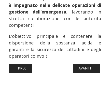
è impegnato nelle delicate operazioni di
gestione dell’emergenza
, lavorando in
stretta collaborazione con le autorità
competenti.
L’obiettivo principale è contenere la
dispersione della sostanza acida e
garantire la sicurezza dei cittadini e degli
operatori coinvolti.
ARTICOLO PRECEDENTE: FERROVIE: AGGREDISCE CAPOTR
ARTICOLO SUCCESS
PREC
AVANTI