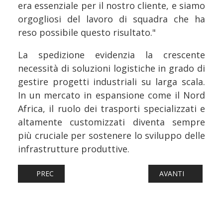
era essenziale per il nostro cliente, e siamo
orgogliosi del lavoro di squadra che ha
reso possibile questo risultato."
La spedizione evidenzia la crescente
necessità di soluzioni logistiche in grado di
gestire progetti industriali su larga scala.
In un mercato in espansione come il Nord
Africa, il ruolo dei trasporti specializzati e
altamente customizzati diventa sempre
più cruciale per sostenere lo sviluppo delle
infrastrutture produttive.
ARTICOLO PRECEDENTE: NAVI: MSC WORLD AMERICA CO
ARTICOLO SUCCESS
PREC
AVANTI