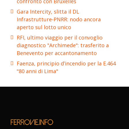
confronto con Bruxelles
Gara Intercity, slitta il DL
Infrastrutture-PNRR: nodo ancora
aperto sul lotto unico
RFI, ultimo viaggio per il convoglio
diagnostico "Archimede": trasferito a
Benevento per accantonamento
Faenza, principio d’incendio per la E.464
"80 anni di Lima"