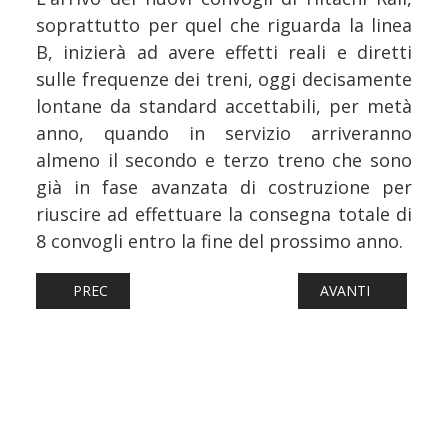
soprattutto per quel che riguarda la linea
B, inizierà ad avere effetti reali e diretti
sulle frequenze dei treni, oggi decisamente
lontane da standard accettabili, per metà
anno, quando in servizio arriveranno
almeno il secondo e terzo treno che sono
già in fase avanzata di costruzione per
riuscire ad effettuare la consegna totale di
8 convogli entro la fine del prossimo anno.
ARTICOLO PRECEDENTE: METRO: DUE ANNI IN BLU, SULLA
ARTICOLO SUCCESS
PREC
AVANTI