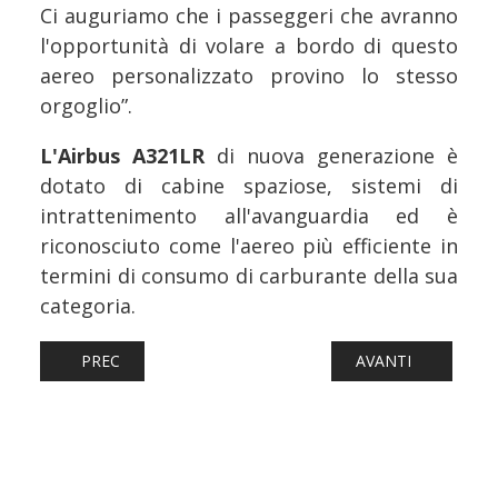
Ci auguriamo che i passeggeri che avranno
l'opportunità di volare a bordo di questo
aereo personalizzato provino lo stesso
orgoglio”.
L'Airbus A321LR
di nuova generazione è
dotato di cabine spaziose, sistemi di
intrattenimento all'avanguardia ed è
riconosciuto come l'aereo più efficiente in
termini di consumo di carburante della sua
categoria.
ARTICOLO PRECEDENTE: AEREI: EASYJET VOLA IN GEORG
ARTICOLO SUCCESS
PREC
AVANTI